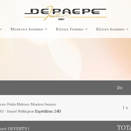
Montres homme
Bijoux femme
Bijoux homme
Qté
ssic Petite Melrose: Montres femme
1 x
3 - Daniel Wellington
Expédition: 24H
TOT
port
OFFERTS !