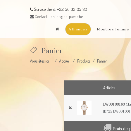
+32 56 33 05 82
Service client:
Contact - online@de-paepe.be
Alliances
Montres femme
Panier
Vous êtes ici :
Accueil
Produits
Panier
Articles
DW00100163
Cla
ID725 DW0010016
Frais de 