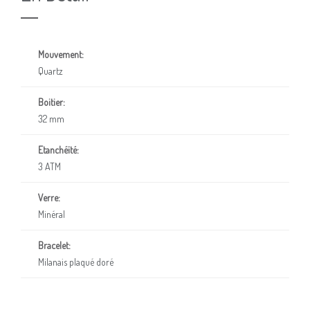
Mouvement:
Quartz
Boitier:
32 mm
Etanchéïté:
3 ATM
Verre:
Minéral
Bracelet:
Milanais plaqué doré