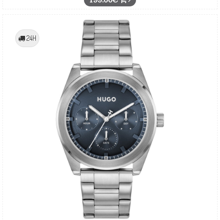
199.00€
24H