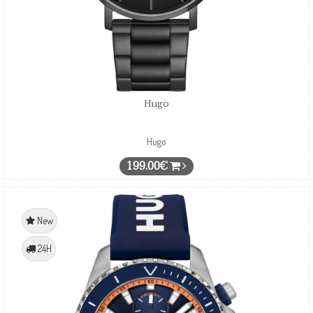
Hugo
Hugo
199.00€
New
24H