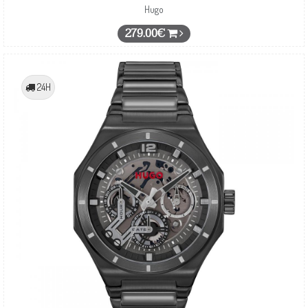
Hugo
279.00€
24H