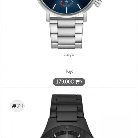
Hugo
Hugo
179.00€
24H