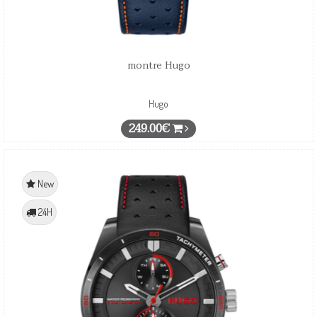
montre Hugo
Hugo
249.00€
New
24H