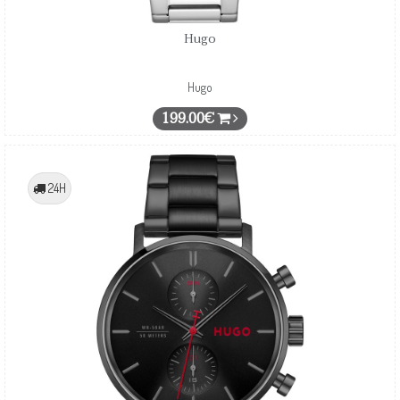
Hugo
Hugo
199.00€
24H