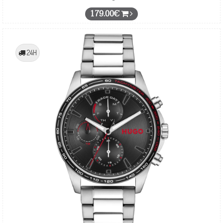
179.00€
24H