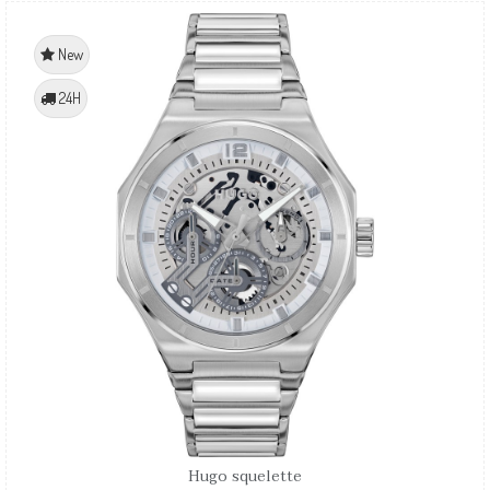
New
24H
Hugo squelette