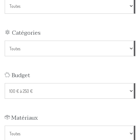
Catégories
Budget
Matériaux