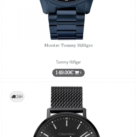
Montre Tommy Hilfiger
Tommy Hilfiger
149.00€
24H