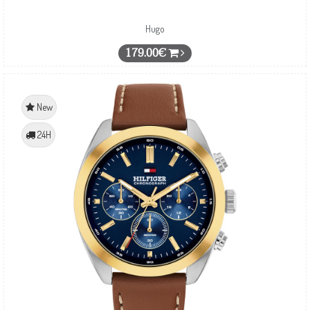
Hugo
179.00€
New
24H