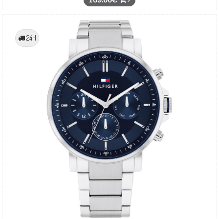
169.00€
24H