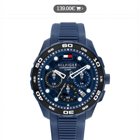
139.00€