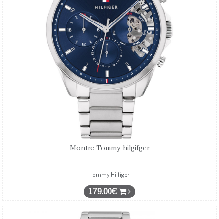
Montre Tommy hilgifger
Tommy Hilfiger
179.00€