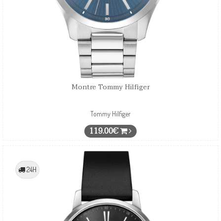
Montre Tommy Hilfiger
Tommy Hilfiger
119.00€
24H