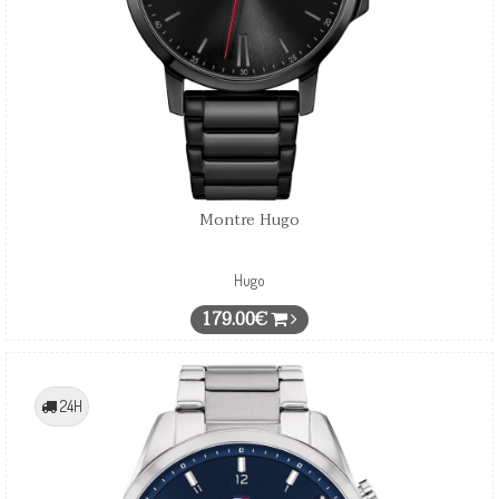
Montre Hugo
Hugo
179.00€
24H