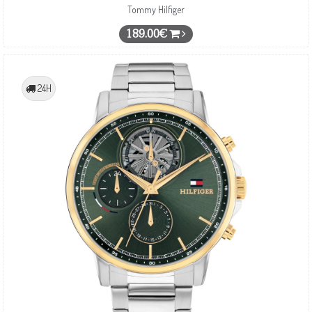
Tommy Hilfiger
189.00€
24H