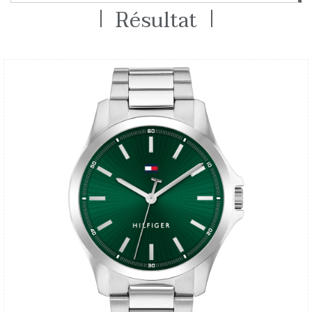
Résultat