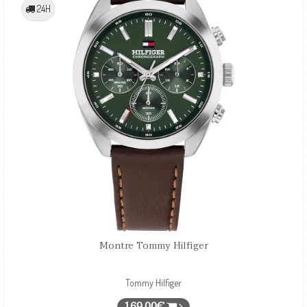
24H
Montre Tommy Hilfiger
Tommy Hilfiger