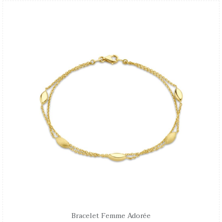
Bracelet Femme Adorée