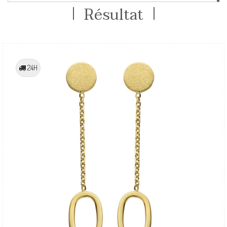
Résultat
24H