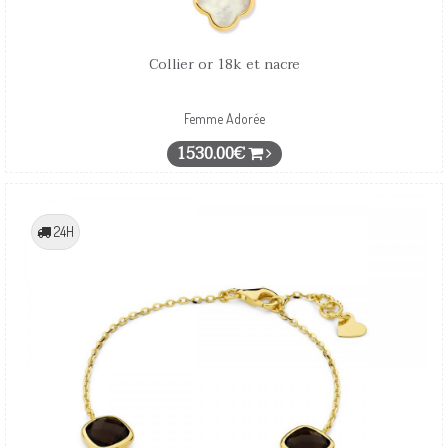
Collier or 18k et nacre
Femme Adorée
1530.00€
24H