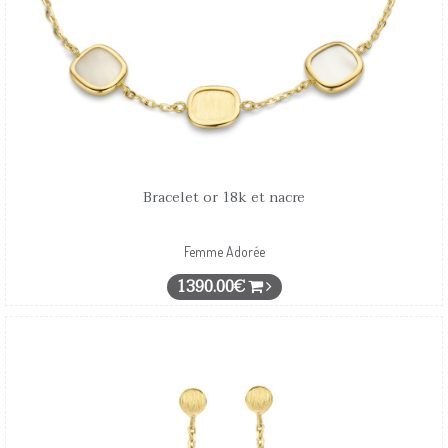
Bracelet or 18k et nacre
Femme Adorée
1390.00€