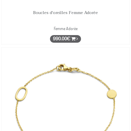
Boucles d'oreilles Femme Adorée
Femme Adorée
990.00€