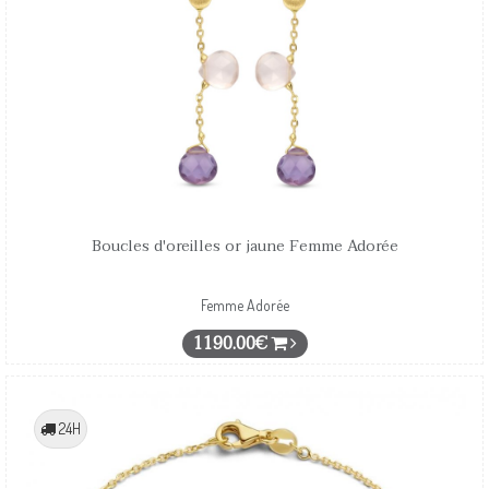
Boucles d'oreilles or jaune Femme Adorée
Femme Adorée
1190.00€
24H