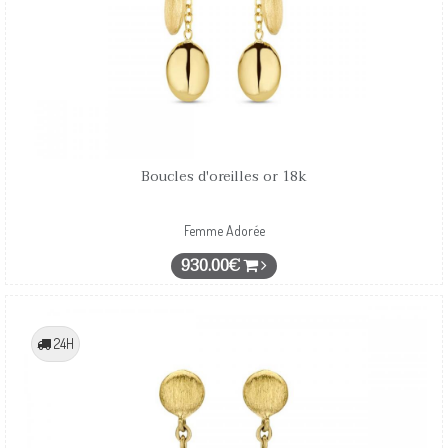
Boucles d'oreilles or 18k
Femme Adorée
930.00€
24H