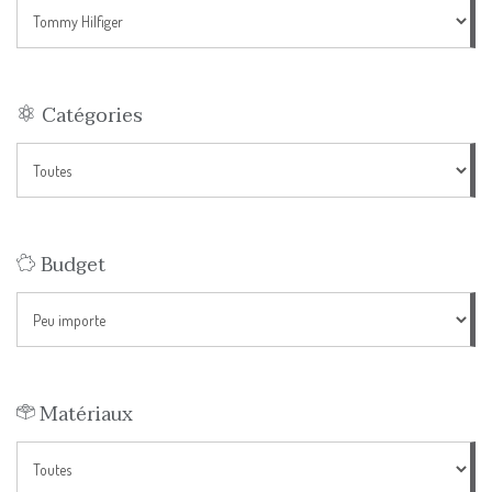
Catégories
Budget
Matériaux