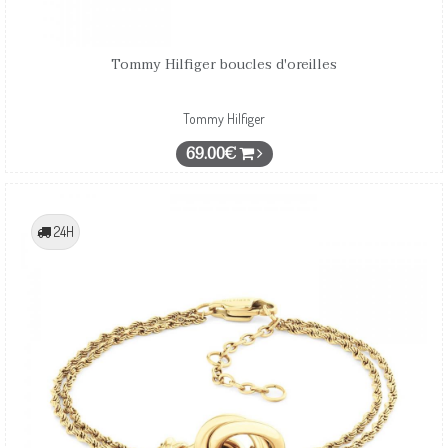
Tommy Hilfiger boucles d'oreilles
Tommy Hilfiger
69.00€
24H