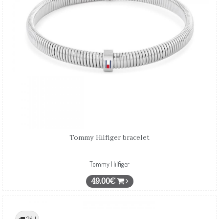
Tommy Hilfiger bracelet
Tommy Hilfiger
49.00€