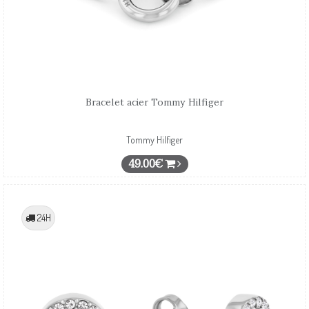
Bracelet acier Tommy Hilfiger
Tommy Hilfiger
49.00€
24H