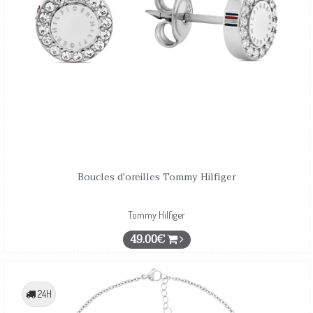
Boucles d'oreilles Tommy Hilfiger
Tommy Hilfiger
49.00€
24H