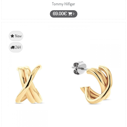
Tommy Hilfiger
69.00€
New
24H