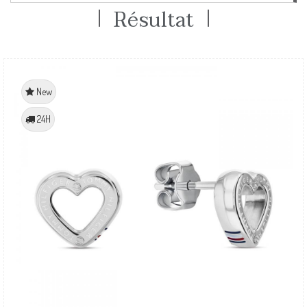
Résultat
New
24H