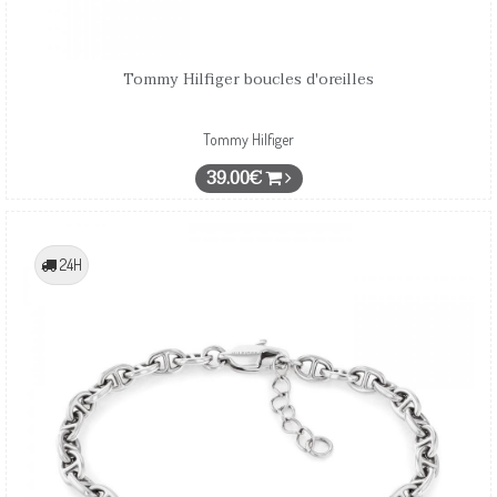
Tommy Hilfiger boucles d'oreilles
Tommy Hilfiger
39.00€
24H