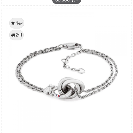
59.00€
New
24H