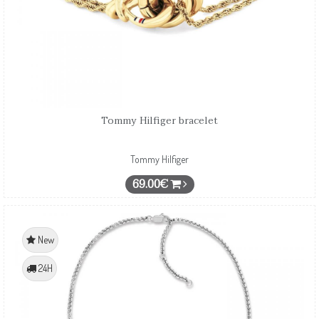
Tommy Hilfiger bracelet
Tommy Hilfiger
69.00€
New
24H