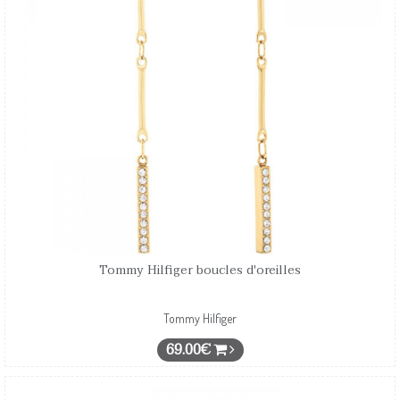
Tommy Hilfiger boucles d'oreilles
Tommy Hilfiger
69.00€