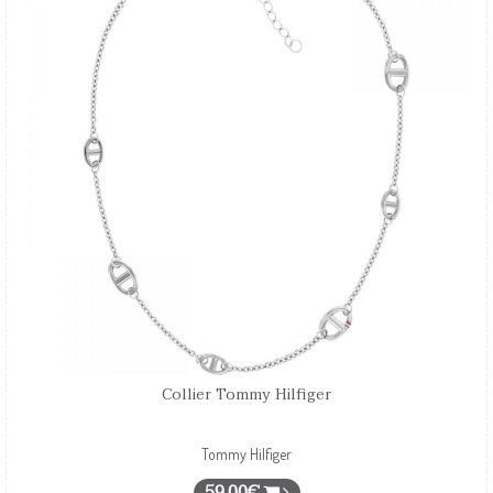
Collier Tommy Hilfiger
Tommy Hilfiger