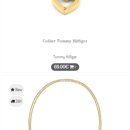
Collier Tommy Hilfiger
Tommy Hilfiger
69.00€
New
24H