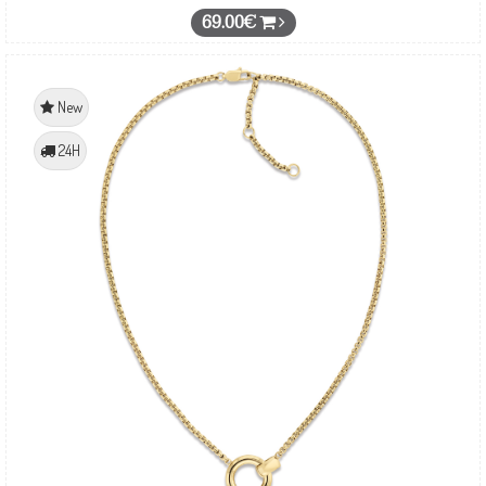
69.00€
New
24H