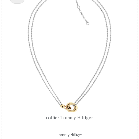
collier Tommy Hilfiger
Tommy Hilfiger