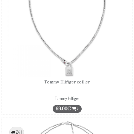
Tommy Hilfiger collier
Tommy Hilfiger
69.00€
24H