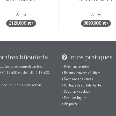
bracelet bico 18K
Collier bicolore 18k
Buffilor
Buffilor
2120.00€
3890.00€
raires bijouterie
Infos pratiques
u lundi au samedi inclus.
Paiement sécurisé
0 à 12h30 et de 14h à 18h30.
Retours, livraisons & litiges
Conditions de ventes
lace 36, 7700 Mouscron,
Politique de confidentialité
e
Relatif aux cookies
Mentions légales
Vie privée