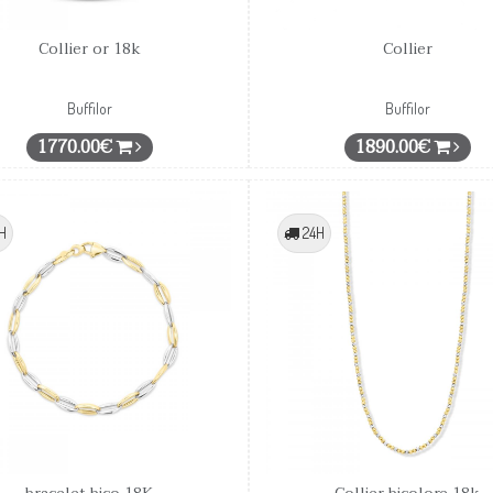
Collier or 18k
Collier
Buffilor
Buffilor
1770.00€
1890.00€
H
24H