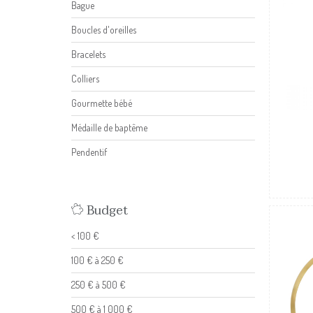
Bague
Boucles d'oreilles
Bracelets
Colliers
Gourmette bébé
Médaille de baptême
Pendentif
Budget
< 100 €
100 € à 250 €
250 € à 500 €
500 € à 1 000 €