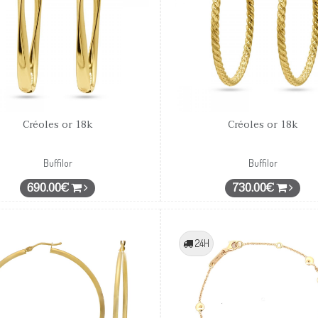
Créoles or 18k
Créoles or 18k
Buffilor
Buffilor
690.00€
730.00€
24H