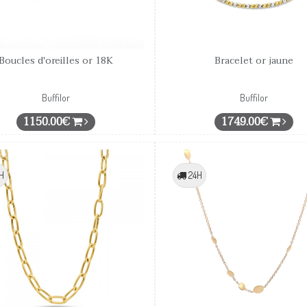
Boucles d'oreilles or 18K
Bracelet or jaune
Buffilor
Buffilor
1150.00€
1749.00€
H
24H