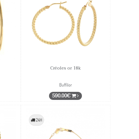
Créoles or 18k
Buffilor
590.00€
24H