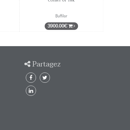
Collier or 18k
Buffilor
3900.00€
Partagez