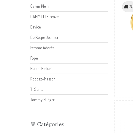
Calvin Klein
24
CAMMILLI Firenze
Davice
De Paepe Joaillier
Femme Adorée
Fope
Hulchi Belluni
Robbez-Masson
Ti Sento
Tommy Hilfiger
Catégories