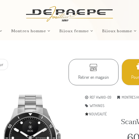
Montres homme
Bijoux femme
Bijoux homme
ur
Retirer en magasin
Pour
REF HWA10-09
MONTRES 
WITHINGS
NOUVEAUTÉ
Scan
6