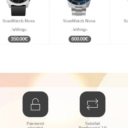
ScanWatch Nova
ScanWatch Nova
S
-Withings-
-Withings-
350.00€
600.00€
Paiement
Satisfait
sécurisé
Remboursé 14j