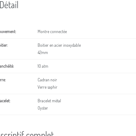
Détail
uvement:
Montre connectée
itier:
Boitier en acier inoxydable
42mm
anchéïté:
10 atm
rre:
Cadran noir
Verre saphir
acelet:
Bracelet métal
Oyster
scriptif complet