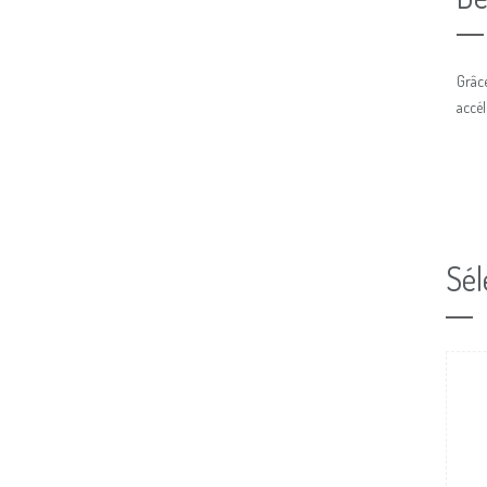
Grâce
accél
Sél