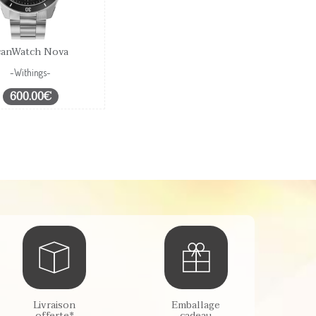
canWatch Nova
-Withings-
600.00€
Livraison
Emballage
offerte*
cadeau