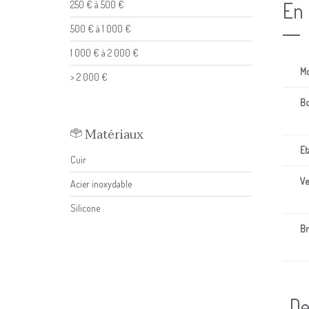
En 
250 € à 500 €
500 € à 1 000 €
1 000 € à 2 000 €
Mo
> 2 000 €
Bo
Matériaux
Et
Cuir
Ve
Acier inoxydable
Silicone
Br
De