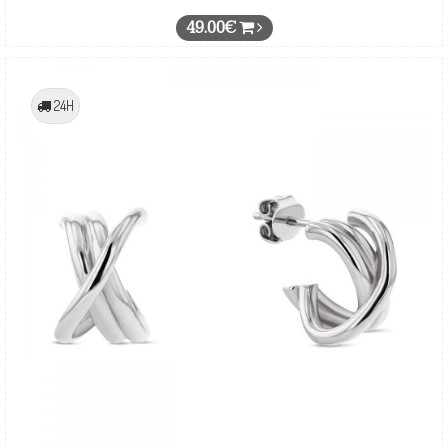
49.00€
24H