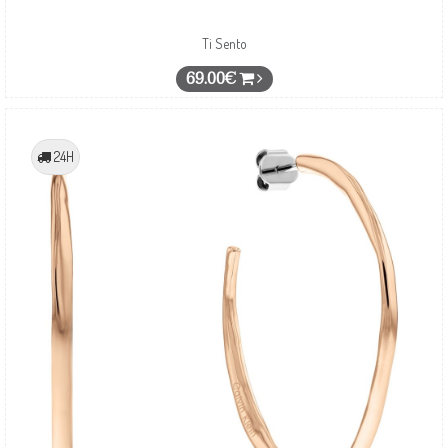
Ti Sento
69.00€
24H