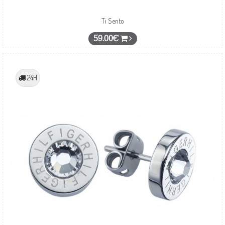
Ti Sento
59.00€
24H